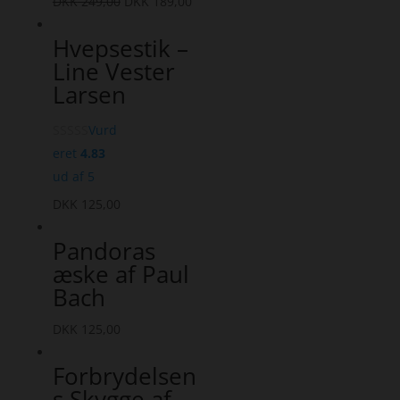
DKK
249,00
DKK
189,00
Hvepsestik –
Line Vester
Larsen
Vurd
eret
4.83
ud af 5
DKK
125,00
Pandoras
æske af Paul
Bach
DKK
125,00
Forbrydelsen
s Skygge af