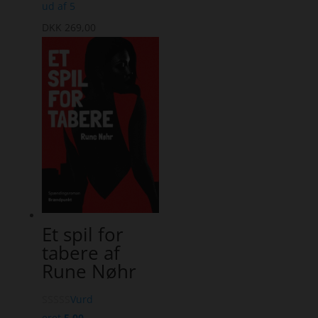
ud af 5
DKK
269,00
Et spil for
tabere af
Rune Nøhr
Vurd
eret
5.00