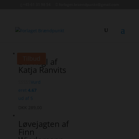
+45 61 31 98 54
forlaget.braendpunkt@gmail.com
Tilbud
Blå hagl af
Katja Ranvits
Vurd
eret
4.67
ud af 5
DKK
289,00
Løvejagten af
Finn