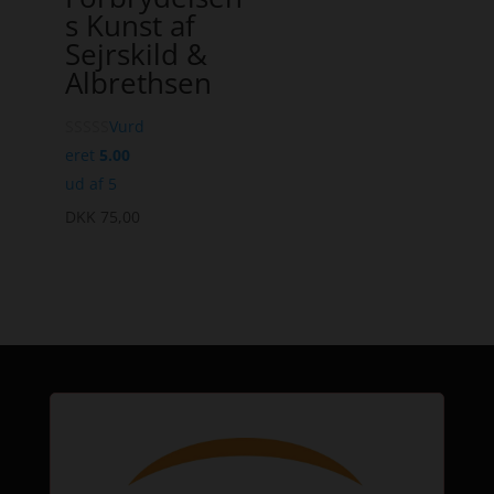
s Kunst af
Sejrskild &
Albrethsen
Vurd
eret
5.00
ud af 5
DKK
75,00