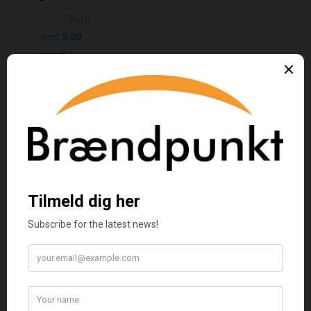
Vurd
eret
5.00
ud af 5
DKK
269,00
Fatale
forbindelser