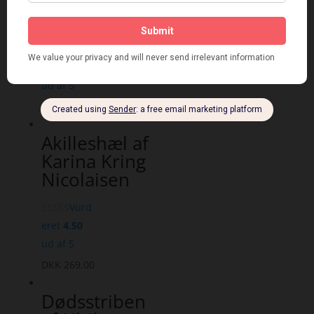
af Thomas
Helle
Vurd
eret
4.80
ud af 5
DKK
269,00
Akilleshæl af
Karina Kring
Nicolaisen
Vurd
eret
4.50
ud af 5
DKK
269,00
Dødsstriben