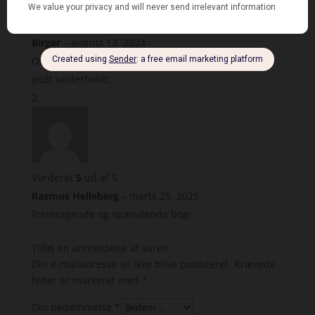
Vurderet
5
ud af 5
Birger
–
august 13, 2024
Overraskende og spændende krimi/thriller. Man er
godt underholdt.
Vurderet
5
ud af 5
Rasmus Helleberg
–
marts 25, 2025
Fremragende og spændende bog!
Tilføj en anmeldelse af varen
Din e-mailadresse vil ikke blive publiceret.
Krævede
felter er markeret med
*
Din bedømmelse
*