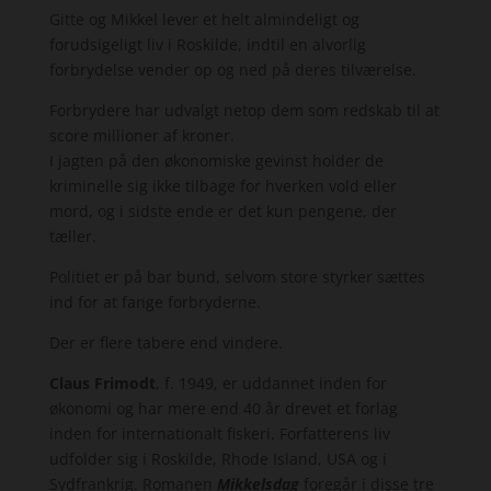
Gitte og Mikkel lever et helt almindeligt og
forudsigeligt liv i Roskilde, indtil en alvorlig
forbrydelse vender op og ned på deres tilværelse.
Forbrydere har udvalgt netop dem som redskab til at
score millioner af kroner.
I jagten på den økonomiske gevinst holder de
kriminelle sig ikke tilbage for hverken vold eller
mord, og i sidste ende er det kun pengene, der
tæller.
Politiet er på bar bund, selvom store styrker sættes
ind for at fange forbryderne.
Der er flere tabere end vindere.
Claus Frimodt
, f. 1949, er uddannet inden for
økonomi og har mere end 40 år drevet et forlag
inden for internationalt fiskeri. Forfatterens liv
udfolder sig i Roskilde, Rhode Island, USA og i
Sydfrankrig. Romanen
Mikkelsdag
foregår i disse tre