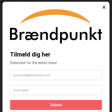
lande.
Køb bogen her
Mikkelsdag
kan også købes som e-bog
Køb e-bogen her
Kategorier:
Bøger
,
Krimi
,
Romaner
Anmeldelser (2)
2 anmeldelser af
Mikkelsdag
af Claus Frimodt