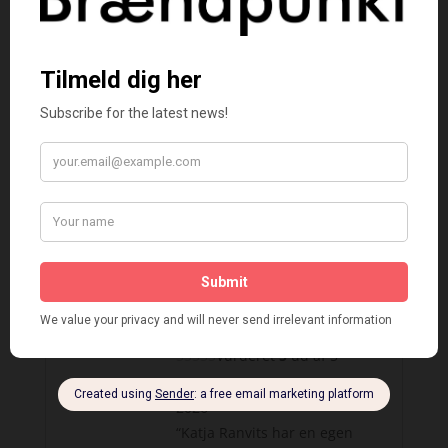
“Forfatteren beviser endnu
en gang at hun er badass og
springer sin barre. Jeg
glæder mig til mere fra
hende.”
https://www.instagram.com/
p/DSR-uBViB7R/?
utm_source=ig_web_copy_lin
k&igsh=NTc4MTIwNjQ2YQ==
Vurderet
5
ud af 5
Wigdismaria
–
januar 9,
2026
“Katja Ranvits har en egen