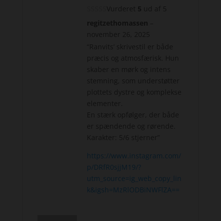
Vurderet
5
ud af 5
regitzethomassen
–
november 26, 2025
“Ranvits’ skrivestil er både
præcis og atmosfærisk. Hun
skaber en mørk og intens
stemning, som understøtter
plottets dystre og komplekse
elementer.
En stærk opfølger, der både
er spændende og rørende.
Karakter: 5/6 stjerner”
https://www.instagram.com/
p/DRfR0sjjM19/?
utm_source=ig_web_copy_lin
k&igsh=MzRlODBiNWFlZA==