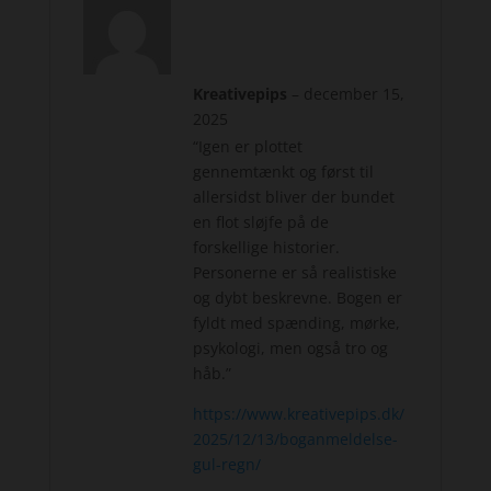
Kreativepips
–
december 15,
2025
“Igen er plottet
gennemtænkt og først til
allersidst bliver der bundet
en flot sløjfe på de
forskellige historier.
Personerne er så realistiske
og dybt beskrevne. Bogen er
fyldt med spænding, mørke,
psykologi, men også tro og
håb.”
https://www.kreativepips.dk/
2025/12/13/boganmeldelse-
gul-regn/