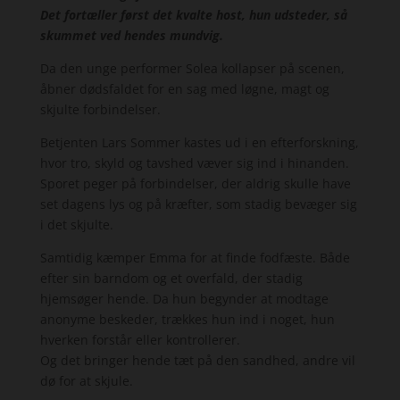
Det fortæller først det kvalte host, hun udsteder, så
skummet ved hendes mundvig.
Da den unge performer Solea kollapser på scenen,
åbner dødsfaldet for en sag med løgne, magt og
skjulte forbindelser.
Betjenten Lars Sommer kastes ud i en efterforskning,
hvor tro, skyld og tavshed væver sig ind i hinanden.
Sporet peger på forbindelser, der aldrig skulle have
set dagens lys og på kræfter, som stadig bevæger sig
i det skjulte.
Samtidig kæmper Emma for at finde fodfæste. Både
efter sin barndom og et overfald, der stadig
hjemsøger hende. Da hun begynder at modtage
anonyme beskeder, trækkes hun ind i noget, hun
hverken forstår eller kontrollerer.
Og det bringer hende tæt på den sandhed, andre vil
dø for at skjule.