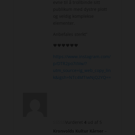
evne til å trollbinde sitt
publikum med dystre plott
og veldig komplekse
elementer.
Anbefales sterkt”
🖤🖤🖤🖤🖤🖤
https://www.instagram.com/
p/DTR2po7iIVw/?
utm_source=ig_web_copy_lin
k&igsh=NTc4MTIwNjQ2YQ==
Vurderet
4
ud af 5
Kronvolds Kultur Kårner
–