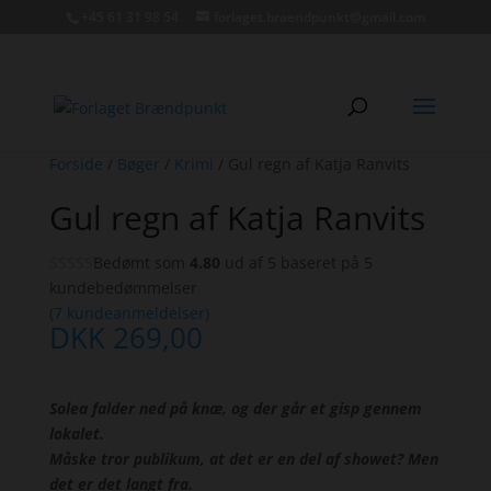
+45 61 31 98 54
forlaget.braendpunkt@gmail.com
Forside
/
Bøger
/
Krimi
/ Gul regn af Katja Ranvits
Gul regn af Katja Ranvits
Bedømt som
4.80
ud af 5 baseret på
5
kundebedømmelser
(
7
kundeanmeldelser)
DKK
269,00
Solea falder ned på knæ, og der går et gisp gennem
lokalet.
Måske tror publikum, at det er en del af showet? Men
det er det langt fra.