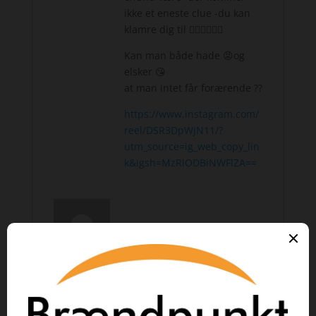
ikke et eneste clue -du kan
klamre dig til 🤦‍♀️🤦‍♀️🤦‍♀️
Kan man både hade 😡og
elsker 😘
at man intet får forærende ??
https://www.instagram.com/
reel/DSR3DpWjN11/?
utm_source=ig_web_copy_lin
k&igsh=MzRlODBiNWFlZA==
Vurderet
5
ud af 5
Mulles Bogblog
–
december
15, 2025