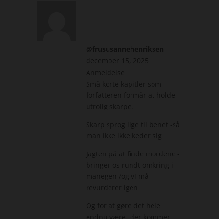
@frususannehenriksen
–
december 15, 2025
Anmeldelse
Små korte kapitler som
forfatteren formår at holde
utrolig skarpe.
Skarp sprog lige til benet -så
man ikke ikke keder sig
Jagten på at finde mordene -
bringer os rundt omkring i
manegen /og vi må
revurderer igen
Og for at gøre det hele
endnu være -der kommer