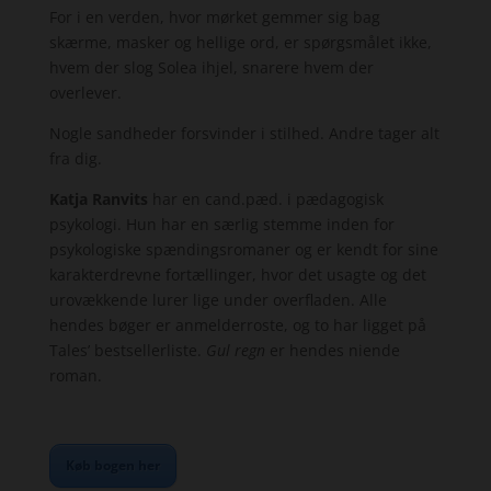
For i en verden, hvor mørket gemmer sig bag
skærme, masker og hellige ord, er spørgsmålet ikke,
hvem der slog Solea ihjel, snarere hvem der
overlever.
Nogle sandheder forsvinder i stilhed. Andre tager alt
fra dig.
Katja Ranvits
har en cand.pæd. i pædagogisk
psykologi. Hun har en særlig stemme inden for
psykologiske spændingsromaner og er kendt for sine
karakterdrevne fortællinger, hvor det usagte og det
urovækkende lurer lige under overfladen. Alle
hendes bøger er anmelderroste, og to har ligget på
Tales’ bestsellerliste.
Gul regn
er hendes niende
roman.
Køb bogen her