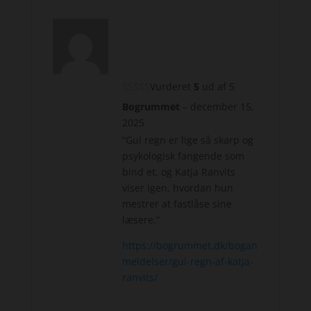
Vurderet
5
ud af 5
Bogrummet
–
december 15,
2025
“Gul regn er lige så skarp og
psykologisk fangende som
bind et, og Katja Ranvits
viser igen, hvordan hun
mestrer at fastlåse sine
læsere.”
https://bogrummet.dk/bogan
meldelser/gul-regn-af-katja-
ranvits/