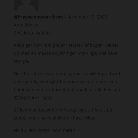
@frususannehenriksen
–
december 15, 2025
Anmeldelse
Små korte kapitler
Katja gør som hun plejer i starten af bogen -vælter
ud med en masse oplysninger -man lige skal have
styr på.
Derefter bliver man mere og mere usikker på -hvad
der egentlig sker 🧐🧐dem man troede -man skulle
holde øje med -er bare Katja’s måde at aflede os på.
😡😡😡hate it 😂😂
Så kan man begynde forfra og ligge sit fokus på
steder -man normalt ikke vil have fokus
Fik du læst /lyttet i sommeren ??