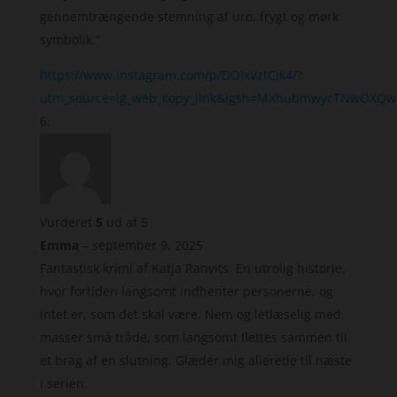
gennemtrængende stemning af uro, frygt og mørk
symbolik.”
https://www.instagram.com/p/DOIxVztCik4/?
utm_source=ig_web_copy_link&igsh=MXhubmwycTNwOXQ
Vurderet
5
ud af 5
Emma
–
september 9, 2025
Fantastisk krimi af Katja Ranvits. En utrolig historie,
hvor fortiden langsomt indhenter personerne, og
intet er, som det skal være. Nem og letlæselig med
masser små tråde, som langsomt flettes sammen til
et brag af en slutning. Glæder mig allerede til næste
i serien.