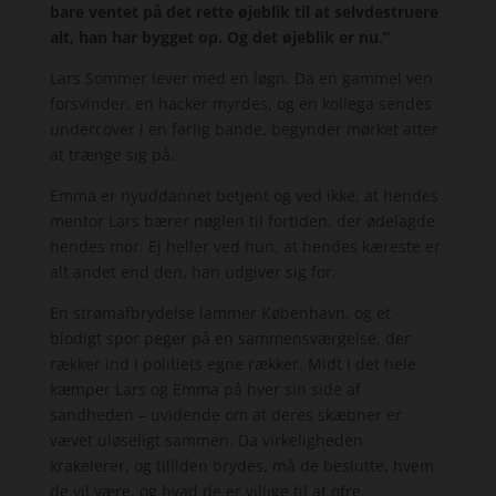
bare ventet på det rette øjeblik til at selvdestruere
alt,
han har bygget op. Og det øjeblik er nu.”
Lars Sommer lever med en løgn. Da en gammel ven
forsvinder, en hacker myrdes, og en kollega sendes
undercover i en farlig bande, begynder mørket atter
at trænge sig på.
Emma er nyuddannet betjent og ved ikke, at hendes
mentor Lars bærer nøglen til fortiden, der ødelagde
hendes mor. Ej heller ved hun, at hendes kæreste er
alt andet end den, han udgiver sig for.
En strømafbrydelse lammer København, og et
blodigt spor peger på en sammensværgelse, der
rækker ind i politiets egne rækker. Midt i det hele
kæmper Lars og Emma på hver sin side af
sandheden – uvidende om at deres skæbner er
vævet uløseligt sammen. Da virkeligheden
krakelerer, og tilliden brydes, må de beslutte, hvem
de vil være, og hvad de er villige til at ofre.