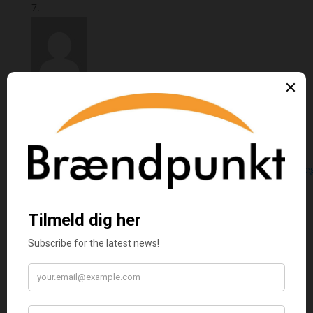
authorlsherman
–
september 10, 2025
“Jeg giver Katjas bøger og nyeste skud på stammen,
Rød Sne, en kæmpe anbefaling.”
https://www.instagram.com/p/DOYkdIaDJe6/?
utm_source=ig_web_copy_link&igsh=MWVzcDc0ZWV5a2Mxe
Vurderet
5
ud af 5
Wigdismaria
–
september 15, 2025
“Nok en strålende krim fra Ranvits.”