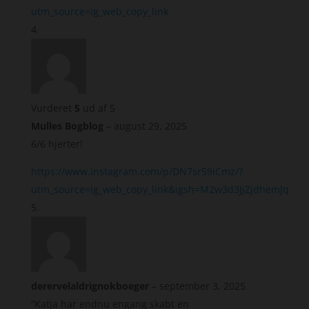
utm_source=ig_web_copy_link
Vurderet
5
ud af 5
Mulles Bogblog
–
august 29, 2025
6/6 hjerter!
https://www.instagram.com/p/DN7sr59iCmz/?
utm_source=ig_web_copy_link&igsh=M2w3d3JjZjdhemJq
derervelaldrignokboeger
–
september 3, 2025
“Katja har endnu engang skabt en