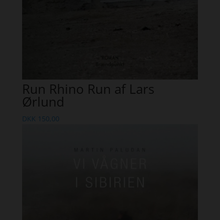
Run Rhino Run af Lars
Ørlund
DKK
150,00