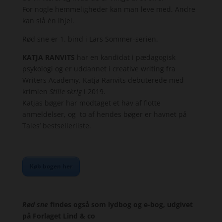
For nogle hemmeligheder kan man leve med. Andre
kan slå én ihjel.
Rød sne er 1. bind i Lars Sommer-serien.
KATJA RANVITS
har en kandidat i pædagogisk
psykologi og er uddannet i creative writing fra
Writers Academy. Katja Ranvits debuterede med
krimien
Stille skrig
i 2019.
Katjas bøger har modtaget et hav af flotte
anmeldelser, og to af hendes bøger er havnet på
Tales’ bestsellerliste.
Køb bogen her
Rød sne
findes også som lydbog og e-bog, udgivet
på Forlaget Lind & co