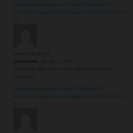
https://www.instagram.com/reel/DNSRnyLoneY/?
utm_source=ig_web_copy_link&igsh=MzRlODBiNWFlZA==
Vurderet
5
ud af 5
jannice1986
–
januar 12, 2026
“Det her er uden tvivl en serie, der har bestseller-
potentiale.”
https://www.instagram.com/p/DTSY8HCjZPK/?
utm_source=ig_web_copy_link&igsh=NTc4MTIwNjQ2YQ==