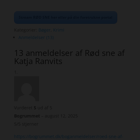
Stream RØD SNE her eller på din foretrukne portal
Kategorier:
Bøger
,
Krimi
Anmeldelser (13)
13 anmeldelser af
Rød sne af
Katja Ranvits
Vurderet
5
ud af 5
Bogrummet
–
august 12, 2025
5/5 stjerner
https://bogrummet.dk/boganmeldelser/roed-sne-af-