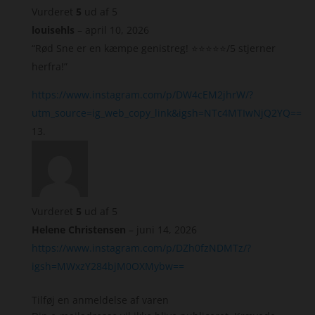
Vurderet
5
ud af 5
louisehls
–
april 10, 2026
“Rød Sne er en kæmpe genistreg! ⭐⭐⭐⭐⭐/5 stjerner
herfra!”
https://www.instagram.com/p/DW4cEM2jhrW/?
utm_source=ig_web_copy_link&igsh=NTc4MTIwNjQ2YQ==
Vurderet
5
ud af 5
Helene Christensen
–
juni 14, 2026
https://www.instagram.com/p/DZh0fzNDMTz/?
igsh=MWxzY284bjM0OXMybw==
Tilføj en anmeldelse af varen