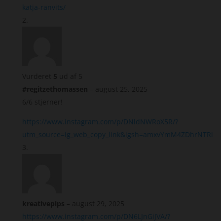
katja-ranvits/
Vurderet
5
ud af 5
#regitzethomassen
–
august 25, 2025
6/6 stjerner!
https://www.instagram.com/p/DNldNWRoX5R/?
utm_source=ig_web_copy_link&igsh=amxvYmM4ZDhrNTRi
kreativepips
–
august 29, 2025
https://www.instagram.com/p/DN6LJnGiJVA/?