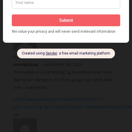
https://www.instagram.com/p/DOlH8lViBUR/?
utm_source=ig_web_copy_link&igsh=M3Exd3JpOWR4eHQy
Vurderet
5
ud af 5
mrssiphoras
–
september 30, 2025
“Fantastisk plot, fortælling og hovedpersoner som
ikke bliver dårligere, for hver gang man læser Rød
Sne – Tværtimod.”
https://www.instagram.com/p/DPOtl4PCEOe/?
utm_source=ig_web_copy_link&igsh=MXVleWIxMTNmY3locA