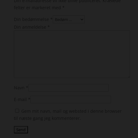
Din e-mailadresse vil ikke blive publiceret.
Krævede
felter er markeret med
*
Din bedømmelse
*
Din anmeldelse
*
Navn
*
E-mail
*
Gem mit navn, mail og websted i denne browser
til næste gang jeg kommenterer.