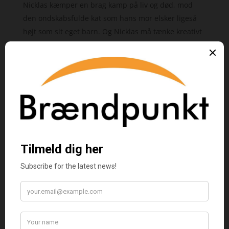
Nicklas kæmper en brag kamp på liv og død, mod
den ondskabsfulde kat som hans mor elsker ligeså
højt som sit eget barn. Og Nicklas må tænke kreativt
for at forsvarer sig mod en katten.
Undervejs er der nogen få gode billeder.
Vurderet
5
ud af 5
Birger
–
februar 19, 2024
Skøn og underholdende, min søn elskede den
Bogrummet
–
august 10, 2025