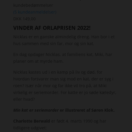
kundebedømmelser
(
5
kundeanmeldelser)
DKK
149,00
VINDER AF ORLAPRISEN 2022!
Nicklas er en ganske almindelig dreng. Han bor i et
hus sammen med sin far, mor og sin kat.
En dag opdager Nicklas, at familiens kat, Miki, har
planer om at myrde ham.
Nicklas kastes ud i en kamp på liv og død, for
hvordan forsvarer man sig mod en kat, der er syg i
roen? Især når mor og far ikke vil tro på, at Miki
virkelig er seriemorder. For katte er jo søde kæledyr,
eller hvad?
Min kat er seriemorder
er illustreret af Søren Klok.
Charlotte Berwald
er født 4. marts 1990 og har
tidligere udgivet: