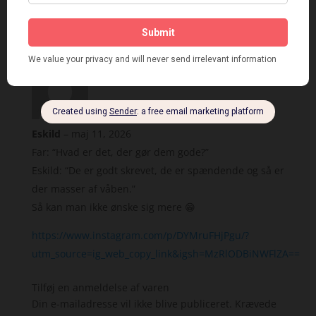
https://bogrummet.dk/boganmeldelser/min-kat-er-
seriemorder-af-charlotte-berwald/
Eskild
–
maj 11, 2026
Far: “Hvad er det, der gør dem gode?”
Eskild: “De er godt skrevet, de er spændende og så er
der masser af våben.”
Så kan man ikke ønske sig mere 😁
https://www.instagram.com/p/DYMruFHjPgu/?
utm_source=ig_web_copy_link&igsh=MzRlODBiNWFlZA==
Tilføj en anmeldelse af varen
Din e-mailadresse vil ikke blive publiceret.
Krævede