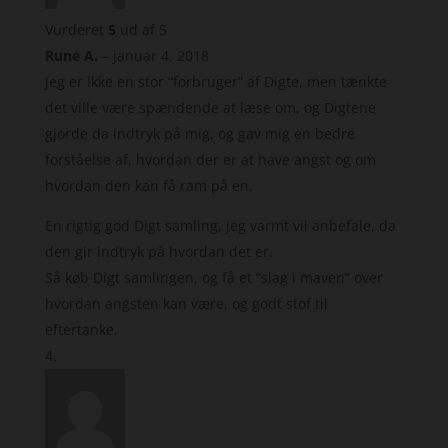
Vurderet
5
ud af 5
Rune A.
–
januar 4, 2018
Jeg er ikke en stor “forbruger” af Digte, men tænkte
det ville være spændende at læse om, og Digtene
gjorde da indtryk på mig, og gav mig en bedre
forståelse af, hvordan der er at have angst og om
hvordan den kan få ram på en.
En rigtig god Digt samling, jeg varmt vil anbefale, da
den gir indtryk på hvordan det er.
Så køb Digt samlingen, og få et “slag i maven” over
hvordan angsten kan være, og godt stof til
eftertanke.