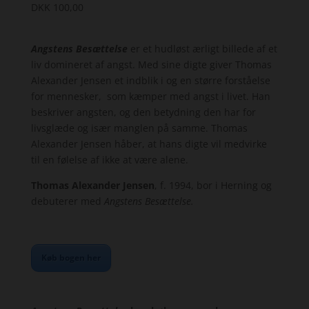
DKK
100,00
Angstens Besættelse
er et hudløst ærligt billede af et
liv domineret af angst. Med sine digte giver Thomas
Alexander Jensen et indblik i og en større forståelse
for mennesker, som kæmper med angst i livet. Han
beskriver angsten, og den betydning den har for
livsglæde og især manglen på samme. Thomas
Alexander Jensen håber, at hans digte vil medvirke
til en følelse af ikke at være alene.
Thomas Alexander Jensen
, f. 1994, bor i Herning og
debuterer med
Angstens Besættelse.
Køb bogen her