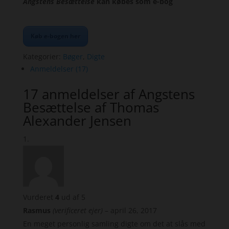
Angstens Besættelse
kan købes som e-bog
Køb e-bogen her
Kategorier:
Bøger
,
Digte
Anmeldelser (17)
17 anmeldelser af
Angstens
Besættelse af Thomas
Alexander Jensen
Vurderet
4
ud af 5
Rasmus
(verificeret ejer)
–
april 26, 2017
En meget personlig samling digte om det at slås med