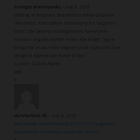
Forlaget Brændpunkt
–
maj 8, 2018
Uddrag af Angstens Besættelses lektørudtalelse
“Fin debut, med stærke vidnesbyrd fra “angstens
land”, når læseren kuldegysende fornemmer,
hvordan angsten kryber frem i alle kroge: “Jeg er
bange for at dø / hele døgnet rundt / gad vide hvor
længe et legeme kan holde til det.”
Carsten Güllich-Nørby
DBC
skrivforlivet.dk
–
maj 8, 2018
http://www.skrivforlivet.dk/2017/12/15/angstens-
besaettelse-af-thomas-alexander-jensen/