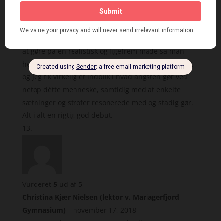
Som det fremgår af titlen, fokuserer disse digte frem
for alt på angst. Og netop angst er en utrolig svær
størrelse at kommunikere, men det formår Thomas
at gøre på en realistisk og ligefrem måde så man
hele tiden vil have mere. Følelserne er udenpå tøjet
og jeg fik virkelig et indblik i hvad angsten gør ved
netop détte menneske, samtidig med at enkelte
sætninger og strofer resonerede med og stadig gør.
Alt i alt en rigtig god debut.
Vurderet
5
ud af 5
Christina Kjær Nielsen (lektor v. Mariagerfjord
Gymnasium)
–
november 17, 2018