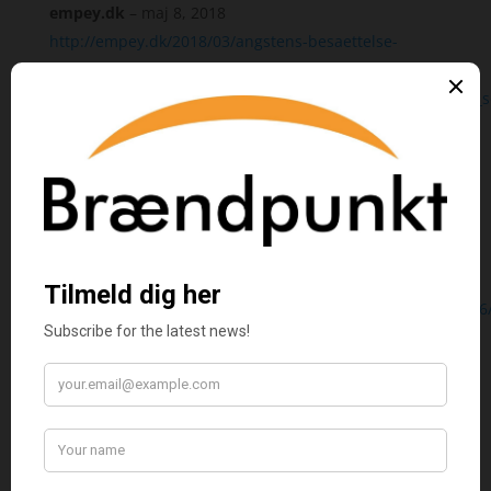
empey.dk
–
maj 8, 2018
http://empey.dk/2018/03/angstens-besaettelse-
thomas-alexander-jensen/?
utm_campaign=shareaholic&utm_medium=facebook&utm_so
christiandegrootpoulsen.wordpress.com
–
maj 8,
2018
https://christiandegrootpoulsen.wordpress.com/2018/03/16
besaettelse-en-af-de-vigtigste-boger-jeg-har-laest/
Picturesandpageturners
–
maj 22, 2018