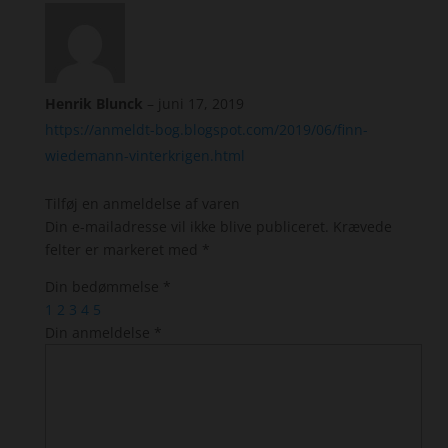
Henrik Blunck
–
juni 17, 2019
https://anmeldt-bog.blogspot.com/2019/06/finn-
wiedemann-vinterkrigen.html
Tilføj en anmeldelse af varen
Din e-mailadresse vil ikke blive publiceret.
Krævede
felter er markeret med
*
Din bedømmelse
*
1
2
3
4
5
Din anmeldelse
*