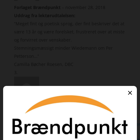
Forlaget Brændpunkt
–
november 28, 2018
Uddrag fra lektørudtalelsen:
“Meget fint og poetisk sprog, der fint beskriver det at
være 13 år og være forelsket, frustreret over at miste
og forvirret over venskaber.
Stemningsmæssigt minder Wiedemann om Per
Petterson…”
Camilla Bøcher Roesen, DBC
Vurderet
5
ud af 5
Bognørden
–
februar 26, 2019
https://www.bognorden.dk/index.php/anmeldelser/romaner
vinterkrigen?