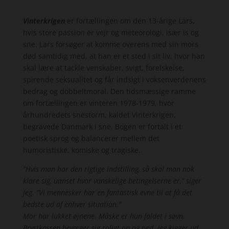
Vinterkrigen
er fortællingen om den 13-årige Lars,
hvis store passion er vejr og meteorologi, især is og
sne. Lars forsøger at komme overens med sin mors
død samtidig med, at han er et sted i sit liv, hvor han
skal lære at tackle venskaber, svigt, forelskelse,
spirende seksualitet og får indsigt i voksenverdenens
bedrag og dobbeltmoral. Den tidsmæssige ramme
om fortællingen er vinteren 1978-1979, hvor
århundredets snestorm, kaldet Vinterkrigen,
begravede Danmark i sne. Bogen er fortalt i et
poetisk sprog og balancerer mellem det
humoristiske, komiske og tragiske.
”Hvis man har den rigtige indstilling, så skal man nok
klare sig, uanset hvor vanskelige betingelserne er,” siger
jeg. ”Vi mennesker har en fantastisk evne til at få det
bedste ud af enhver situation.”
Mor har lukket øjnene. Måske er hun faldet i søvn.
Brystkassen bevæger sig roligt op og ned. Jeg kigger ud