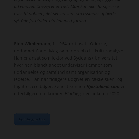
ad vinduet. Snevejret er tæt. Man kan ikke længere se
over til naboen, det ser ud som om tusinder af hvide
sytråde forbinder himlen med jorden.
Finn Wiedemann
, f. 1964, er bosat i Odense,
uddannet Cand. Mag og har en ph.d. i kulturanalyse.
Han er ansat som lektor ved Syddansk Universitet,
hvor han blandt andet underviser i emner som
uddannelse og samfund samt organisation og
ledelse. Han har tidligere udgivet en række skøn- og
faglitterære bøger. Senest krimien
Hjerteland, som
er
efterfølgeren til krimien
Blodbøg,
der udkom i 2020.
Køb bogen her