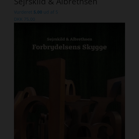
Sejrskild & Albrethsen
Vurderet
5.00
ud af 5
DKK
75,00