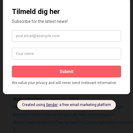
fbclid=IwAR3iMn9pXOovFjPKCT2vkr1PQz96Cr5oe1lM0gXUS
Vurderet
4
ud af 5
Bøger.org
–
marts 8, 2019
http://bøger.org/vinterkrigen-finn-wiedemann/
RomeoReviews
–
marts 16, 2019
https://romeoreviews.wixsite.com/romeoreviews/single-
post/2019/03/15/Vinterkrigen-af-Finn-Wiedemann?
fbclid=IwAR3hql0i83ZTae1gUIkX7FzC24YovngftFd8H1issm