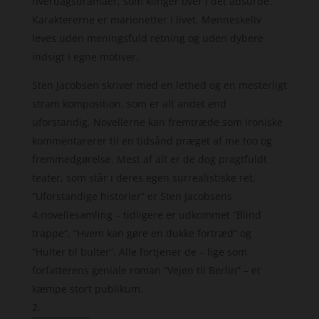
hverdagsdramaer, som klinger over i det absurde.
Karaktererne er marionetter i livet. Menneskeliv
leves uden meningsfuld retning og uden dybere
indsigt i egne motiver.
Sten Jacobsen skriver med en lethed og en mesterligt
stram komposition, som er alt andet end
uforstandig. Novellerne kan fremtræde som ironiske
kommentarerer til en tidsånd præget af me too og
fremmedgørelse. Mest af alt er de dog pragtfuldt
teater, som står i deres egen surrealistiske ret.
”Uforstandige historier” er Sten Jacobsens
4.novellesamling – tidligere er udkommet ”Blind
trappe”, ”Hvem kan gøre en dukke fortræd” og
”Hulter til bulter”. Alle fortjener de – lige som
forfatterens geniale roman ”Vejen til Berlin” – et
kæmpe stort publikum.