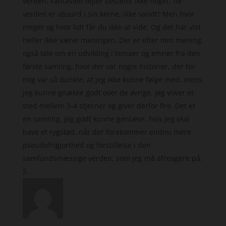
verden. Fantasien fejler bestemt ikke noget, for
verden er absurd i sin kerne, ikke sandt? Men hvor
meget og hvor lidt får du ikke at vide. Og det har vist
heller ikke været meningen. Der er efter min mening
også tale om en udvikling i temaer og emner fra den
første samling, hvor der var nogle historier, der for
mig var så dunkle, at jeg ikke kunne følge med, mens
jeg kunne gnække godt over de øvrige. Jeg vover et
sted mellem 3-4 stjerner og giver derfor fire. Det er
en samling, jeg godt kunne genlæse, hvis jeg skal
have et rygstød, når der forekommer endnu mere
pseudofrigjorthed og forstillelse i den
samfundsmæssige verden, som jeg må afreagere på.