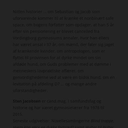
Nitten historier … om Sebastian og Jacob som
uforvarende kommer til at krænke et nonbinært safe
space, om bogens forfatter som opdager, at han 5 år
efter sin pensionering er blevet cancelled fra
Vordingborg gymnasiums annaler, hvor han ellers
har været ansat i 37 år, om mænd, der føler sig jaget
af krænkende kvinder, om antropologen, som er
flyttet til provinsen for at dyrke mindet om sin
afdøde hund, om Guds problemer med at dømme i
menneskers lavpraktiske affærer, om
genvordighederne ved at være en bidsk hund, om en
levitation på afdeling D7 … og mange andre
uforstandigheder.
Sten Jacobsen
er cand.mag. i samfundsfag og
historie og har været gymnasielærer fra 1978 til
2015.
Seneste udgivelser: Novellesamlingerne
Blind trappe
,
Hvem kan gøre en dukke fortræd?
samt
Hulter til bulter