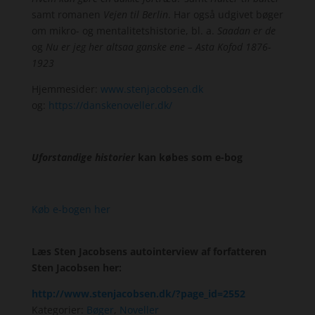
samt romanen
Vejen til Berlin
. Har også udgivet bøger
om mikro- og mentalitetshistorie, bl. a.
Saadan er de
og
Nu er jeg her altsaa ganske ene – Asta Kofod 1876-
1923
Hjemmesider:
www.stenjacobsen.dk
og:
https://danskenoveller.dk/
Uforstandige historier
kan købes som e-bog
Køb e-bogen her
Læs Sten Jacobsens autointerview af forfatteren
Sten Jacobsen her:
http://www.stenjacobsen.dk/?page_id=2552
Kategorier:
Bøger
,
Noveller