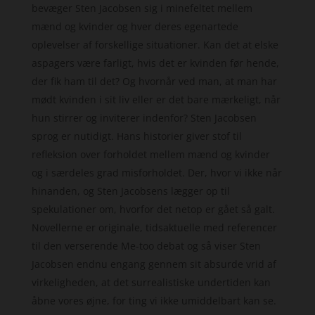
bevæger Sten Jacobsen sig i minefeltet mellem
mænd og kvinder og hver deres egenartede
oplevelser af forskellige situationer. Kan det at elske
aspagers være farligt, hvis det er kvinden før hende,
der fik ham til det? Og hvornår ved man, at man har
mødt kvinden i sit liv eller er det bare mærkeligt, når
hun stirrer og inviterer indenfor? Sten Jacobsen
sprog er nutidigt. Hans historier giver stof til
refleksion over forholdet mellem mænd og kvinder
og i særdeles grad misforholdet. Der, hvor vi ikke når
hinanden, og Sten Jacobsens lægger op til
spekulationer om, hvorfor det netop er gået så galt.
Novellerne er originale, tidsaktuelle med referencer
til den verserende Me-too debat og så viser Sten
Jacobsen endnu engang gennem sit absurde vrid af
virkeligheden, at det surrealistiske undertiden kan
åbne vores øjne, for ting vi ikke umiddelbart kan se.