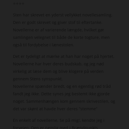
⭐️⭐️⭐️⭐️
Sten har skrevet en yderst vellykket novellesamling.
Den er godt skrevet og giver stof til eftertanke.
Novellerne er af varierende længde, hvilket gør
samlingen velegnet til både de korte togture, men
også til fordybelse i lænestolen.
Det er tydeligt at mærke at han har noget på hjertet.
Novellerne har hver deres budskab, og jeg nød
virkelig at læse dem og blive klogere på verden
gennem Stens synspunkt.
Novellerne spænder bredt, og en egentlig rød tråd
fandt jeg ikke. Dette synes jeg bestemt ikke gjorde
noget. Sammenhængen kom gennem skrivestilen, og
det var skønt at havde hver deres ”stemme”
En enkelt af novellerne, Se på mig!, kendte jeg i
forvejen. Den er nemlig med i Brændpunkts