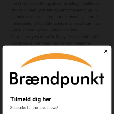
men hvor kønsroller og deres forviklinger spiller en
stor rolle. Men også særlige temaer kommer op, fx
en hel række noveller om hunde, mærkelige hunde,
menneskers forhold til disse kræ og hvad siger man
ikke til “Foreningens Hundens Venners
Verdenskongres Anno 2018”, og her er vi helt ude i
det groteske. Der leges med den umiddelbare
virkelighed og dens vedtagne kategorier. Der er
intimt-familiære forhold, der tages op, og forfatteren
træder i en novelle selv frem som gymnasielærer i en
eksamenssituation, hvor den kvindelige kandidat
prøver at regne den ud. Frigørelse og krænkelse
spiller også ind på en nær-realistisk måde, hvor man
som læser bliver i tvivl, om det menes som realisme
eller som “realisme med forbehold”. Men fx både
“Mirabella 23239812” og den lange “Serenade for en
skrækkelig kvinde Variation i – VII samt Tema”