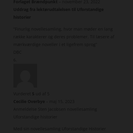
Forlaget Brændpunkt
–
november 23, 2022
Uddrag fra lektørudtalelsen til Uforstandige
historier
“Finurlig novellesamling, hvor man møder en lang
række karakterer og deres problemer. Til læsere af
mærkværdige noveller i et ligefrem sprog”
DBC
Vurderet
5
ud af 5
Cecilie Overbye
–
maj 15, 2023
Anmeldelse Sten Jacobsen novellesamling
Uforstandige historier
Med sin novellesamling Uforstandige Historier