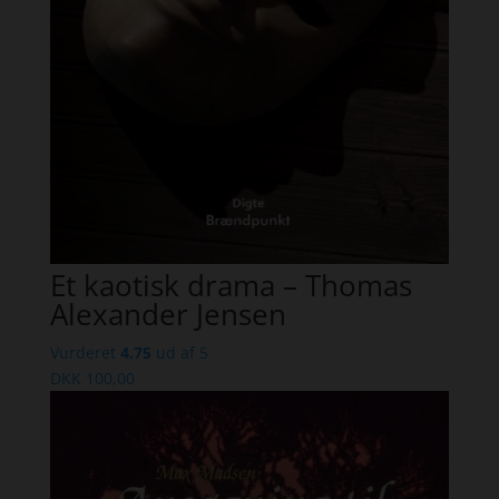
Et kaotisk drama – Thomas
Alexander Jensen
Vurderet
4.75
ud af 5
DKK
100,00