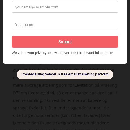
handler om køn, hvor der er armslængde til
påtvungne opfattelser af hvordan køn og opfattelser
af køn skal være. Forfatteren synes at gemme sig og
sige “ha, nå så det tror I!” I flere af novellerne træder
hans forkærlighed for det groteske og lige frem
absurde tydeligt frem som i hans tidligere
udgivelser. Man skal koncentrere sig, fordi
novellerne virker godt gennemtænkte og minutiøst
udskrevne. Og hele tiden skal læseren være klar
over, at han/hun kan blive “snydt”, for virkeligheden
er ikke altid den, man tror den er. Der er også den
mere alvorlige afdeling som fx “Levitation på Afdeling
D7” om fædre og død, så der er mange spektre i spil i
denne samling. Skrivestilen er nem at kapere og
sproget flyder let. Den underliggende humor i de
ofte tunge nutidsemner (køn, roller, facader) fører
igennem den fiktive virkeligheds meget blandede