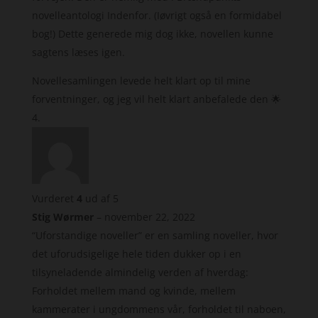
novelleantologi Indenfor. (Iøvrigt også en formidabel
bog!) Dette generede mig dog ikke, novellen kunne
sagtens læses igen.
Novellesamlingen levede helt klart op til mine
forventninger, og jeg vil helt klart anbefalede den 🌟
Vurderet
4
ud af 5
Stig Wørmer
–
november 22, 2022
“Uforstandige noveller” er en samling noveller, hvor
det uforudsigelige hele tiden dukker op i en
tilsyneladende almindelig verden af hverdag:
Forholdet mellem mand og kvinde, mellem
kammerater i ungdommens vår, forholdet til naboen,