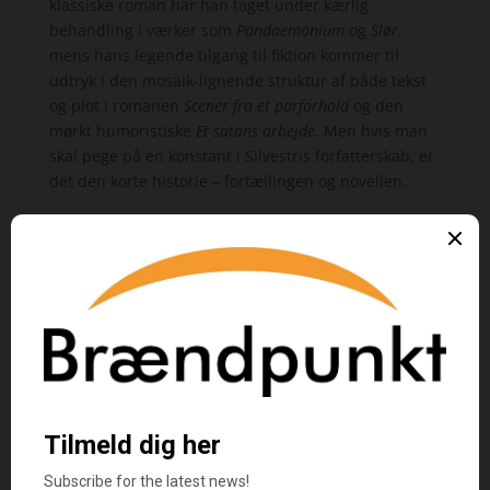
klassiske roman har han taget under kærlig
behandling i værker som
Pandaemonium
og
Slør
,
mens hans legende tilgang til fiktion kommer til
udtryk i den mosaik-lignende struktur af både tekst
og plot i romanen
Scener fra et parforhold
og den
mørkt humoristiske
Et satans arbejde.
Men hvis man
skal pege på en konstant i Silvestris forfatterskab, er
det den korte historie – fortællingen og novellen.
Køb bogen her
Næsten her
kan også købes som e-bog og lydbog
Køb e-bogen her
Køb lydbogen her
Kategorier:
Bøger
,
Noveller