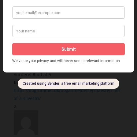
Anmeldelser (3)
3 anmeldelser af
Næsten her
– A. Silvestri
Vurderet
5
ud af 5
bogrummet
–
december 7, 2020
https://bogrummet.dk/boganmeldelser/naesten-her-
af-a-silvestri/