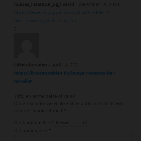
louises_litteratur_og_livsstil
–
december 19, 2020
https://www.instagram.com/p/CIvA5u3BPcL/?
utm_source=ig_web_copy_link
Litteratursiden
–
april 14, 2021
https://litteratursiden.dk/boeger/naesten-her-
noveller
Tilføj en anmeldelse af varen
Din e-mailadresse vil ikke blive publiceret.
Krævede
felter er markeret med
*
Din bedømmelse
*
Din anmeldelse
*