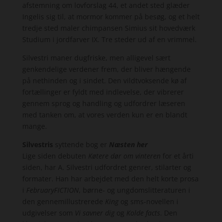
afstemning om lovforslag 44, et andet sted glæder
Ingelis sig til, at mormor kommer på besøg, og et helt
tredje sted maler chimpansen Simius sit hovedværk
Studium i jordfarver IX. Tre steder ud af en vrimmel.
Silvestri maner dugfriske, men alligevel sært
genkendelige verdener frem, der bliver hængende
på nethinden og i sindet. Den vildtvoksende kø af
fortællinger er fyldt med indlevelse, der vibrerer
gennem sprog og handling og udfordrer læseren
med tanken om, at vores verden kun er en blandt
mange.
Silvestris
syttende bog er
Næsten her
Lige siden debuten
Køtere dør om vinteren
for et årti
siden, har A. Silvestri udfordret genrer, stilarter og
formater. Han har arbejdet med den helt korte prosa
i
FebruaryFICTION
, børne- og ungdomslitteraturen i
den gennemillustrerede
King
og sms-novellen i
udgivelser som
Vi savner dig
og
Kolde facts
. Den