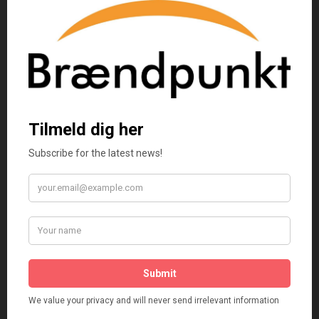
Forlaget Brændpunkt
–
november 28, 2018
Uddrag fra lektørudtalelsen:
“Pragtfuldt
modsætningsfyldte digte om
en aldrende mand, der skal
dø.
Kan læses af enhver dødelig,
der har brug for håb.”
Thomas Olesen, DBC
Tilføj en anmeldelse af varen
Din e-mailadresse vil ikke blive publiceret.