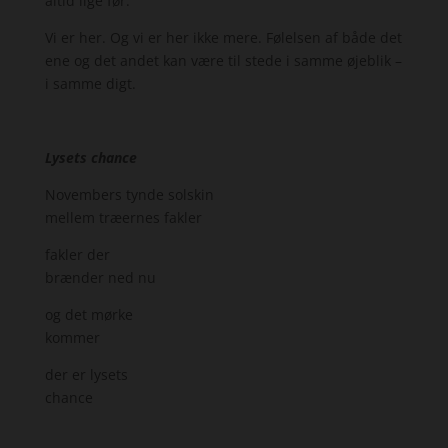
altid lige før.
Vi er her. Og vi er her ikke mere. Følelsen af både det
ene og det andet kan være til stede i samme øjeblik –
i samme digt.
Lysets chance
Novembers tynde solskin
mellem træernes fakler
fakler der
brænder ned nu
og det mørke
kommer
der er lysets
chance