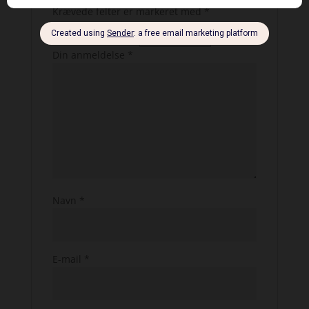
Krævede felter er markeret med
*
Din bedømmelse
*
Din anmeldelse
*
Navn
*
E-mail
*