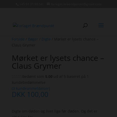
+45 61 31 98 54
forlaget.braendpunkt@gmail.com
Forside
/
Bøger
/
Digte
/ Mørket er lysets chance –
Claus Grymer
Mørket er lysets chance –
Claus Grymer
Bedømt som
5.00
ud af 5 baseret på
1
kundebedømmelse
(
3
kundeanmeldelser)
DKK
100,00
Digte om døden og livet lige før døden. Og det er