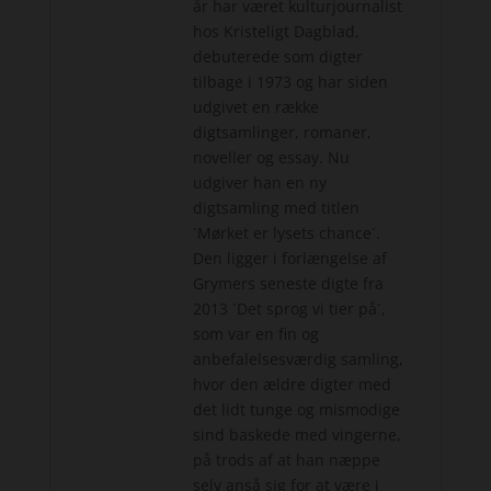
år har været kulturjournalist
hos Kristeligt Dagblad,
debuterede som digter
tilbage i 1973 og har siden
udgivet en række
digtsamlinger, romaner,
noveller og essay. Nu
udgiver han en ny
digtsamling med titlen
`Mørket er lysets chance´.
Den ligger i forlængelse af
Grymers seneste digte fra
2013 `Det sprog vi tier på´,
som var en fin og
anbefalelsesværdig samling,
hvor den ældre digter med
det lidt tunge og mismodige
sind baskede med vingerne,
på trods af at han næppe
selv anså sig for at være i