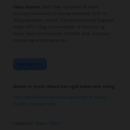
Claus Grymer
, født 1946. Opvokset på Mors.
Journalistuddannet på Morsø Folkeblad 1970-73.
Bifagseksamen i dansk. Tilknyttet Kristeligt Dagblad
siden 1973. I dag som anmelder af litteratur og
kunst. Hans forfatterskab omfatter lyrik, romaner,
noveller og erindringsprosa.
Køb bogen her
Mørket er lysets chance
kan også købes som e-bog:
https://politikenbooks.dk/ebog/morket-er-lysets-
chance_claus-grymer/
Kategorier:
Bøger
,
Digte