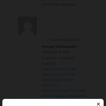
hende/min kærlighed”.
Vurderet
5
ud af 5
Forlaget Brændpunkt
–
november 8, 2018
5 stjerner i Kristeligt
Dagblad
https://www.kristeligt-
dagblad.dk/kultur/de-
aeldres-langsomme-
forsvinden?
fbclid=IwAR2Bg309j9_6M4id
nH2ZmPSEjjwCocE9pDdQrXY
HYYAblNtRnvbdxegYIHg