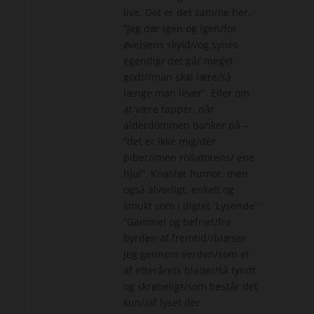
live. Det er det samme her.
“Jeg dør igen og igen/for
øvelsens skyld//og synes
egentlig/ det går meget
godt//man skal lære/så
længe man lever”. Eller om
at være tapper, når
alderdommen banker på –
“det er ikke mig/der
piber//men rollatorens/ ene
hjul”. Knastør humor, men
også alvorligt, enkelt og
smukt som i digtet `Lysende´:
“Gammel og befriet/fra
byrden af fremtid//blæser
jeg gennem verden/som et
af efterårets blade//så tyndt
og skrøbeligt/som består det
kun//af lyset der