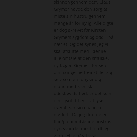
skinner/gennem det”. Claus
Grymer havde den sorg at
miste sin hustru gennem
mange år for nylig. Alle digte
er dog skrevet før Kirsten
Grymers sygdom og død – på
nær ét. Og det synes jeg vi
skal afslutte med i denne
lille omtale af den smukke,
ny bog af Grymer, for selv
om han gerne fremstiller sig
selv som en tungsindig
mand med kronisk
dødsbevidsthed, er det som
om – jvnf. titlen – at lyset
overalt ser sin chance i
mørket: “Da jeg dræbte en
flue/på min døende hustrus
dyne/var det mest fordi jeg
gerne ville nå/at vise