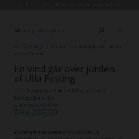
+45 61 31 98 54
forlaget.braendpunkt@gmail.com
Forside
/
Bøger
/
Romaner
/ En vind går over jorden
af Ulla Fasting
En vind går over jorden
af Ulla Fasting
Bedømt som
5.00
ud af 5 baseret på
1
kundebedømmelse
(
2
kundeanmeldelser)
DKK
289,00
En vind går over jorden
er en selvstændig