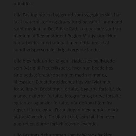
udfoldes.
Ulla Fasting har en baggrund som sygeplejerske, har
læst teaterhistorie og dramaturgi og været landmand
samt medlem af Det Etiske Råd. I en periode var hun
medlem af Regionsrådet i Region Midtjylland. Hun
har arbejdet internationalt med uddannelse af
sundhedspersonale i krigshærgede lande.
Ulla blev født under krigen i Haderslev og flyttede
som 9-årig til Frederiksberg, hvor hun boede hos
sine bedsteforældre sammen med sin mor og
lillesøster. Bedsteforældrenes hus var fyldt med
fortællinger. Bedstemor fortalte, bøgerne fortalte, de
mange malerier fortalte, fotografier og breve fortalte
og tanter og onkler fortalte, når de kom hjem fra
rejser i fjerne egne. Fortællingen blev hendes måde
at forstå verden. De blev til ord, som løb hen over
papiret og gjorde fortællingerne levende.
Ulla Fastings debutroman
Som boblerne i bækken