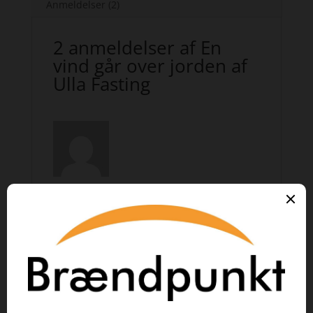
Anmeldelser (2)
2 anmeldelser af
En
vind går over jorden af
Ulla Fasting
Bogvægten
–
august 25,
2025
https://www.bogvaegten.dk/
en-vind-gaar-over-jorden/