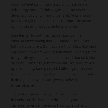
bliver optaget på universitetet, og pigeskolerne
indfører gymnasieforløb. Ægteskaberne ryster i
deres grundvold, og flere bliver skilt. Vi kan nu se,
hvor Nora går hen. Samtidig ser vi spirerne til det
kommende århundredes jødeforfølgelser.
Man henter fortsat inspiration i Europa, men
Amerika bliver stadig mere attraktiv, ikke kun for
fattige udvandrere. De moderne tider tiltrækker også
ingeniører, akademikere og kunstnere. Med sig hjem
bringer de ny viden, nye tanker, musik, kunst, kultur
og mode. Den unge generation har ikke oplevet krig
og vil more sig, køre på cykel, i biler og danse, men
traditionerne har et godt greb i dem, og de må selv
finde vej i den ny tid. Det giver rystelser i
ægteskaberne.
Titlen til
En vind går over jorden
er lånt hos den
finlandssvenske forfatter Edith Södergran, der
repræsenterer den periode, hvor bogens handling