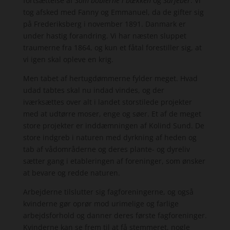
fortsættelse af
Som boblerne i bækken
og
Sårfeber
. Vi
tog afsked med Fanny og Emmanuel, da de gifter sig
på Frederiksberg i november 1891. Danmark er
under hastig forandring. Vi har næsten sluppet
traumerne fra 1864, og kun et fåtal forestiller sig, at
vi igen skal opleve en krig.
Men tabet af hertugdømmerne fylder meget. Hvad
udad tabtes skal nu indad vindes, og der
iværksættes over alt i landet storstilede projekter
med at udtørre moser, enge og søer. Et af de meget
store projekter er inddæmningen af Kolind Sund. De
store indgreb i naturen med dyrkning af heden og
tab af vådområderne og deres plante- og dyreliv
sætter gang i etableringen af foreninger, som ønsker
at bevare og redde naturen.
Arbejderne tilslutter sig fagforeningerne, og også
kvinderne gør oprør mod urimelige og farlige
arbejdsforhold og danner deres første fagforeninger.
Kvinderne kan se frem til at få stemmeret, nogle