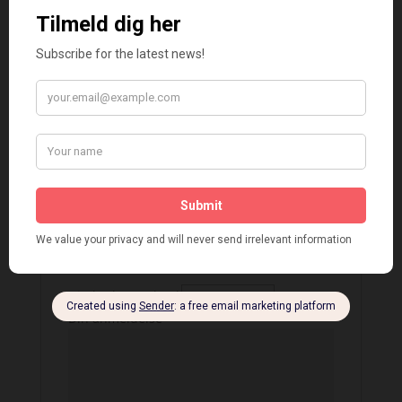
Vurderet
5
ud af 5
Birger
–
december 9, 2025
Ulla Fasting har skrevet
endnu en fængende
slægtsroman, som jeg har
læst med stor fornøjelse.
Tilføj en anmeldelse af varen
Din e-mailadresse vil ikke blive publiceret.
Krævede felter er markeret med
*
Din bedømmelse
*
Din anmeldelse
*