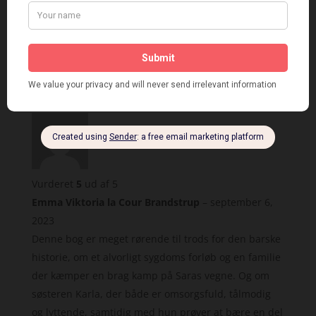
Anmeldelser (1)
1 anmeldelse af
Det står
skrevet på min krop af
Pernille Louise Langer
Vurderet
5
ud af 5
Emma Viktoria la Cour Brandstrup
–
september 6,
2023
Denne bog er meget rørende til trods for den barske
historie, om et alvorligt sygdoms forløb og en familie
der kæmper en brag kamp på Saras vegne. Og om
søsteren Karla, der både er omsorgsfuld, tålmodig
og lyttende, samtidig med hun prøver at bære en del