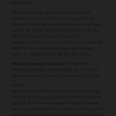
DKK
179,00
For søstrene Karla og Sara bliver alt vendt på
hovedet, da Sara rammes af alvorlig sygdom og
tvinges til at stoppe brat op. Hvordan kan man leve
videre, når alt går i stå? Hvordan er man ung, når
døden hvisker én i øret og forlanger ens
opmærksomhed? Karla gør sit bedste for at være en
støtte for Sara, men hun kæmper også sin egen
kamp: en nådesløs kamp, der ikke kan vindes.
Det står skrevet på min krop
er en roman om
altopslugende sorg, stor kærlighed og ikke mindst
håbet om, at døden ikke er slutningen på det hele.
Uddrag:
Det skete, at Sara faldt i søvn, mens hun lå og læste og
læste, og så sad jeg bare og så på hende og forsøgte at
regne ud, hvor stor en procentdel af hendes eksistens,
der hang sammen med min, og det gik op for mig, at når
jeg så på Sara, så jeg også på mig selv, og det føltes som