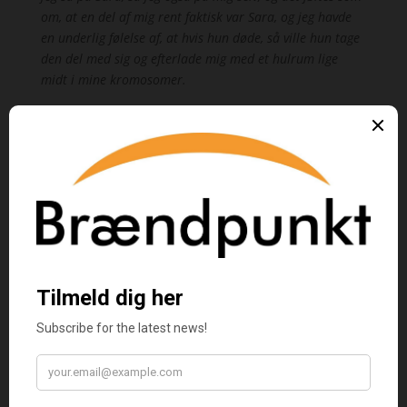
om, at en del af mig rent faktisk var Sara, og jeg havde
en underlig følelse af, at hvis hun døde, så ville hun tage
den del med sig og efterlade mig med et hulrum lige
midt i mine kromosomer.
Pernille Louise Langer
, f. 1995, læser
litteraturvidenskab på kandidatuddannelsen på
Københavns Universitet.
Det står skrevet på min krop
er hendes debutroman.
Køb bogen her
Det står skrevet på min krop
kan også købes som e-
bog
Køb e-bogen her
Kategorier:
Bøger
,
Romaner