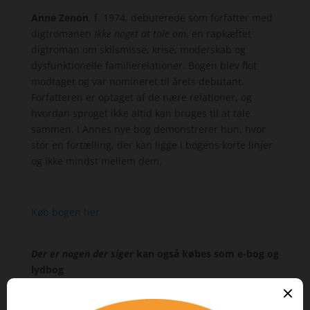
Anne Zenon
, f. 1974, debuterede som forfatter med
digtromanen
Ikke noget at tale om
, en rapkæftet
digtroman om skilsmisse, krise, moderskab og
dysfunktionelle familierelationer. Bogen blev flot
modtaget og var nomineret til årets debutant.
Forfatteren er optaget af de nære relationer, og
hvordan sproget ikke altid kan bruges til at tale
sammen. I Annes nye bog demonstrerer hun, hvor
stor en fortælling, der kan ligge i bogens korte linjer
og ikke mindst mellem dem.
Køb bogen her
Der er nogen der siger
kan også købes som e-bog og
lydbog