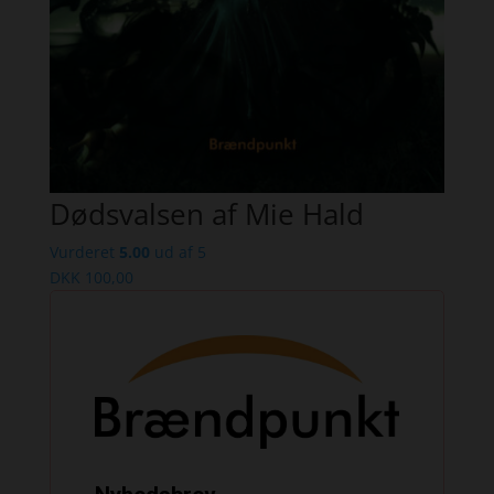
Dødsvalsen af Mie Hald
Vurderet
5.00
ud af 5
DKK
100,00