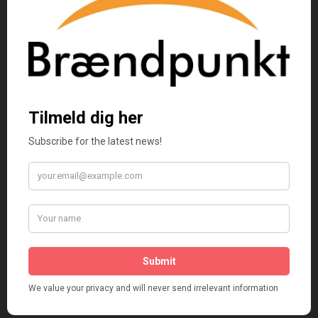
Køb e-bogen her
Køb lydbogen her
Kategorier:
Bøger
,
Digte
,
Romaner
Anmeldelser (2)
2 anmeldelser af
Der er
nogen der siger – Anne
Zenon
justfollowmyread
–
oktober 30, 2021
https://www.instagram.com/p/CVnm62Tq7Jo/?
utm_source=ig_web_copy_link