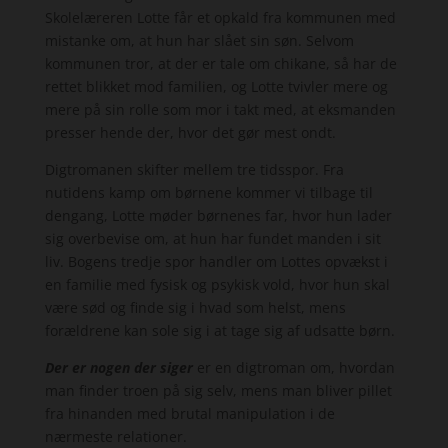
Skolelæreren Lotte får et opkald fra kommunen med
mistanke om, at hun har slået sin søn. Selvom
kommunen tror, at der er tale om chikane, så har de
rettet blikket mod familien, og Lotte tvivler mere og
mere på sin rolle som mor i takt med, at eksmanden
presser hende der, hvor det gør mest ondt.
Digtromanen skifter mellem tre tidsspor. Fra
nutidens kamp om børnene kommer vi tilbage til
dengang, Lotte møder børnenes far, hvor hun lader
sig overbevise om, at hun har fundet manden i sit
liv. Bogens tredje spor handler om Lottes opvækst i
en familie med fysisk og psykisk vold, hvor hun skal
være sød og finde sig i hvad som helst, mens
forældrene kan sole sig i at tage sig af udsatte børn.
Der er nogen der siger
er en digtroman om, hvordan
man finder troen på sig selv, mens man bliver pillet
fra hinanden med brutal manipulation i de
nærmeste relationer.