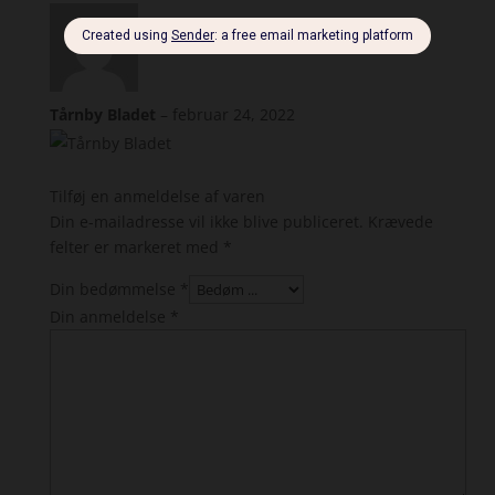
Tårnby Bladet
–
februar 24, 2022
Tilføj en anmeldelse af varen
Din e-mailadresse vil ikke blive publiceret.
Krævede
felter er markeret med
*
Din bedømmelse
*
Din anmeldelse
*