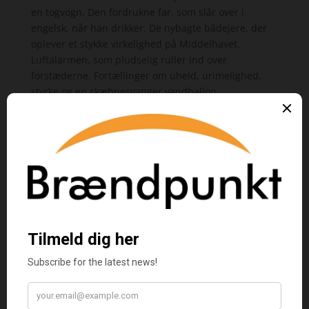
en togvogn. Den fordrukne far, som slår over i
engelsk, når han drikker. De nybagte bådejere, der
oplever et stykke virkelighed på Middelhavet.
Luftalarmen, som pludselig ruller ind over
forstæderne. Fortællinger om uheld, urimelighed,
styrke og en skæbnesvanger vandballon.
Thomas Johannes Erichsen
født 1975. Cand.mag. i
moderne kultur, skribent på Jyllandsposten,
foredragsholder.
Køb bogen her
De fortabte
kan også købes som e-bog og lydbog
Køb e-bogen her
Køb lydbogen her
Kategorier:
Bøger
,
Noveller