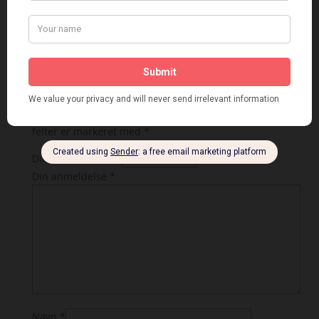
Anmeldelser (0)
Anmeldelser
Der er endnu ikke nogle anmeldelser.
Vær den første til at anmelde “De fortabte – Thomas
Johannes Erichsen”
Din e-mailadresse vil ikke blive publiceret.
Krævede
felter er markeret med
*
Din bedømmelse
*
Din anmeldelse
*
Navn
*