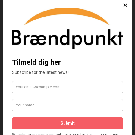
Boghygge
–
november 17, 2025
“Det er en unik dansk ungdomsroman, som både
udfordrer læseren og stiller skarpt på menneskets
natur, især når strukturer og sikkerhedsnet
forsvinder. Samtidig viser den, hvilken forskel
medmenneskelighed og fællesskab kan gøre – selv i
en verden, der er ved at falde fra hinanden.”
https://www.instagram.com/p/DRDGhqOF20P/?
utm_source=ig_web_copy_link&igsh=NTc4MTIwNjQ2YQ==
Vurderet
5
ud af 5
Mulles Bogblog
–
november 24, 2025