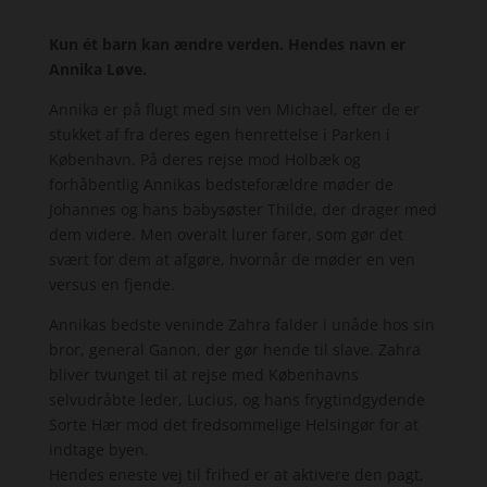
Kun ét barn kan ændre verden. Hendes navn er
Annika Løve.
Annika er på flugt med sin ven Michael, efter de er
stukket af fra deres egen henrettelse i Parken i
København. På deres rejse mod Holbæk og
forhåbentlig Annikas bedsteforældre møder de
Johannes og hans babysøster Thilde, der drager med
dem videre. Men overalt lurer farer, som gør det
svært for dem at afgøre, hvornår de møder en ven
versus en fjende.
Annikas bedste veninde Zahra falder i unåde hos sin
bror, general Ganon, der gør hende til slave. Zahra
bliver tvunget til at rejse med Københavns
selvudråbte leder, Lucius, og hans frygtindgydende
Sorte Hær mod det fredsommelige Helsingør for at
indtage byen.
Hendes eneste vej til frihed er at aktivere den pagt,