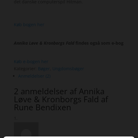
det danske computerspil Hitman.
Køb bogen her
Annika Løve & Kronborgs Fald
findes også som e-bog
Køb e-bogen her
Kategorier:
Bøger
,
Ungdomsbøger
Anmeldelser (2)
2 anmeldelser af
Annika
Løve & Kronborgs Fald af
Rune Bendixen