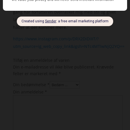
“Jeg giver 5 hjerter ud af 6 hjerter, fordi endnu en
gang har forfatteren overrasket mig med stil og givet
læseren lov til at være en del af fortællingen. Jeg
håber at der kommer mere.”
https://www.instagram.com/p/DRX2DiDiIIT/?
utm_source=ig_web_copy_link&igsh=NTc4MTIwNjQ2YQ==
Tilføj en anmeldelse af varen
Din e-mailadresse vil ikke blive publiceret.
Krævede
felter er markeret med
*
Din bedømmelse
*
Din anmeldelse
*