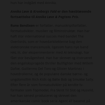
hun har indgået med Annika.
Annika Løve & Kronborgs Fald
er den hæsblæsende
fortsættelse til
Annika Løve & Pagtens Pris.
Rune Bendixen
er forfatter, manuskriptforfatter,
formatudvikler, musiker og filminstruktør. Han har
haft stor international succes med bandet The
Overlords, som er hovedarkitekterne bag den
elektroniske trancemusik, ligesom hans nye band
HAL III, der eksperimenterer med AI teknologi, har
fået stor bevågenhed. Han har skrevet og instrueret
den engelsksprogede thriller Bullfighter med Willem
Dafoe, Guillermo Del Toro og Olivier Martinez i
hovedrollerne, og de populære danske børne- og
ungdomsfilm Rich Kids og Bølle Bob og Smukke Sally.
Efter flere år som formatudvikler på kendte tv-
formater som Topmodel, Fra Skrot Til Slot og Husvild,
har han senest produceret og skrevet den
amerikanske comic book serie Agent 47 baseret på