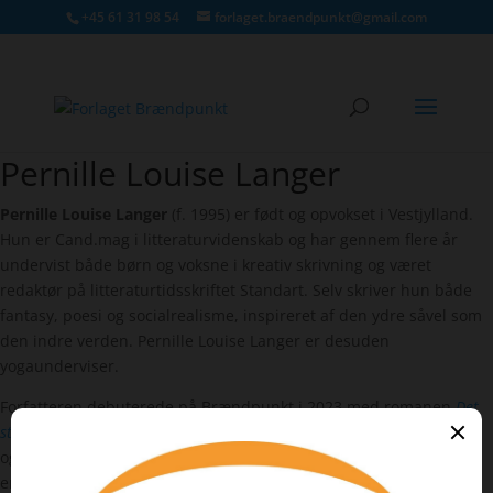
+45 61 31 98 54
forlaget.braendpunkt@gmail.com
Pernille Louise Langer
Pernille Louise Langer
Pernille Louise Langer
(f. 1995) er født og opvokset i Vestjylland.
Hun er Cand.mag i litteraturvidenskab og har gennem flere år
undervist både børn og voksne i kreativ skrivning og været
redaktør på litteraturtidsskriftet Standart. Selv skriver hun både
fantasy, poesi og socialrealisme, inspireret af den ydre såvel som
den indre verden. Pernille Louise Langer er desuden
yogaunderviser.
Forfatteren debuterede på Brændpunkt i 2023 med romanen
Det
står skrevet på min krop
,
som er inspireret af virkelige hændelser
og handler om to unge søstre, der på forskellige måder kæmper
en urimelig kamp mod en alvorlig sygdom.