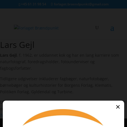
+45 61 31 98 54
forlaget.braendpunkt@gmail.com
Lars Gejl
Lars Gejl
Lars Gejl
, f. 1962, er uddannet kok og har en lang karriere som
naturfotograf, foredragsholder, fotounderviser og
fagbogsforfatter.
Tidligere udgivelser inkluderer fagbøger, naturfotobøger,
børnebøger og kulturhistorier for Borgens Forlag, Klematis,
Politiken Forlag, Gyldendal og Turbine.
Udkom på Brændpunkt i 2022 med
Atropos
, 1. bind i krimitrilogien
om det umage makkerpar Zangenberg og Zorn. Efterfølgeren
Tupilak
udkom i 2025.