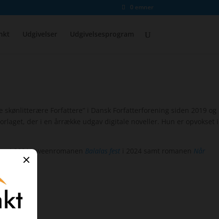
0 emner
nkt
Udgivelser
Udgivelsesprogram
 skønlitterære Forfattere” i Dansk Forfatterforening siden 2019 og
laget, der i en årrække udgav digitale noveller. Hun er opvokset i
iger
i 2021, tweenromanen
Balalas fest
i 2024 samt romanen
Når