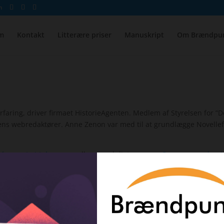
m
m
Kontakt
Litterære priser
Manuskript
Om Brændpu
aring, driver firmaet HistorieAgenten. Medlem af Styrelsen for ”De
ns webredaktører. Anne Zenon var med til at grundlægge Novellefor
kke noget at tale om
og udkom med digtromanen
Der er nogen der s