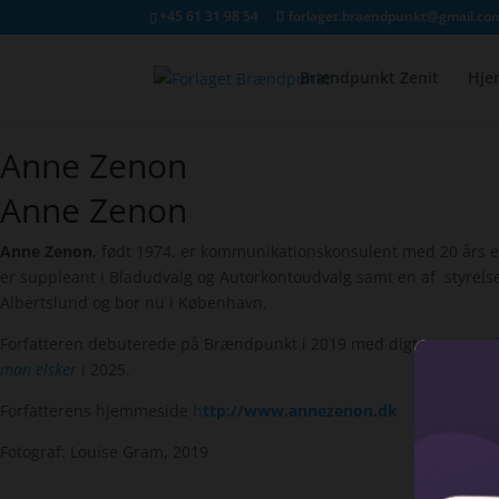
+45 61 31 98 54
forlaget.braendpunkt@gmail.co
Brændpunkt Zenit
Hje
Anne Zenon
Anne Zenon
Anne Zenon
, født 1974, er kommunikationskonsulent med 20 års erf
er suppleant i Bladudvalg og Autorkontoudvalg samt en af styrelse
Albertslund og bor nu i København.
Forfatteren debuterede på Brændpunkt i 2019 med digtromanen
I
man elsker
i 2025.
Forfatterens hjemmeside
h
ttp://www.annezenon.dk
Fotograf: Louise Gram, 2019