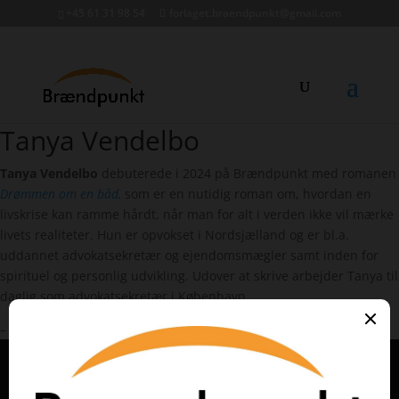
+45 61 31 98 54
forlaget.braendpunkt@gmail.com
Tanya Vendelbo
Tanya Vendelbo
Tanya Vendelbo
debuterede i 2024 på Brændpunkt med romanen
Drømmen om en båd,
som er en nutidig roman om, hvordan en
livskrise kan ramme hårdt, når man for alt i verden ikke vil mærke
livets realiteter. Hun er opvokset i Nordsjælland og er bl.a.
uddannet advokatsekretær og ejendomsmægler samt inden for
spirituel og personlig udvikling. Udover at skrive arbejder Tanya til
daglig som advokatsekretær i København.
– @forfattertanyavendelbo.