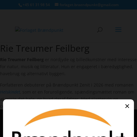
+45 61 31 98 54
forlaget.braendpunkt@gmail.com
Rie Treumer Feilberg
Rie Treumer Feilberg
Rie Treumer Feilberg
er nordjyde og billedkunstner med interesse
for natur, musik og litteratur. Hun er engageret i bæredygtighed,
havebrug og alternativt byggeri.
Forfatteren debuterer på Brændpunkt Zenit i 2026 med romanen
Helskindet
,
som er en foruroligende, spændingsmættet roman om
at miste det hele, og hvad deraf følger. Med slagtesvin og
cementblander, gravhøje, plovfurer og det dybsorte mørke…