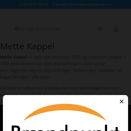
+45 61 31 98 54
forlaget.braendpunkt@gmail.com
Mette Kappel
Mette Kappel
Mette Kappel
er født i Sønderborg i 1953 og uddannet sanger. I
1983 debuterede hun med digtsamlingen
RUM
og har
efterfølgende udgivet digtsamlinger, fortællinger, romaner og
bøger for børn i alle aldre.
Forfatteren udkom på Brændpunkt med børnebøgerne
Anders i
dråbernes land
i 2019,
Rejsen til fladlandet
i 2020 samt romanerne
Forestilling om et grænseland
i 2021 og
Tilfældige møder
i 2023.