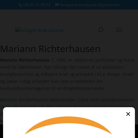
+45 61 31 98 54
forlaget.braendpunkt@gmail.com
Mariann Richterhausen
Mariann Richterhausen
Mariann Richterhausen
, f. 1980, er uddannet geofysiker og bosat
nord for København. Har tilbragt det meste af sit arbejdsliv i
energibranchen og tidligere boet og arbejdet i bl.a. Norge, Israel
og Qatar. I dag arbejder hun som projektleder for
havbundsundersøgelser til vindmøllefundamenter.
Mariann Richterhausen debuterede i 2024 med samtidsromanen
Skyld
, der handler om den voksne søn Jeppe og hans mor Else og
deres ambivalente forhold. Romanen er inspireret af virkelige
begivenheder.