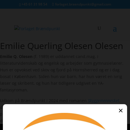
+45 61 31 98 54
forlaget.braendpunkt@gmail.com
Emilie Querling Olesen Olesen
Emilie Querling Olesen Olesen
Emilie Q. Olesen
(f. 1989) er uddannet cand.mag. i
litteraturvidenskab og engelsk og arbejder som gymnasielærer.
Hun er opvokset ved skov og fjord på Hornsherred og er i dag
bosat i København. Siden hun var barn, har hun været en ivrig
læser og skribent, og hun har tidligere udgivet en YA-
fantasyroman.
Udkom på Brændpunkt i 2024 med romanen
Skyggemennesket
,
der
er en eksistentiel fortælling med et strejf af magi om jagten
på, hvad det vil sige at være menneske, og hvordan man kan leve
den bedste version af sit liv.